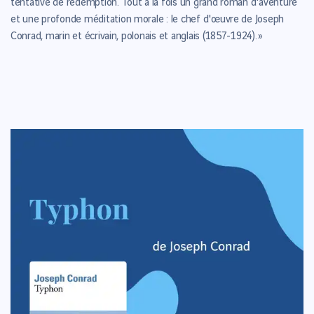
tentative de rédemption. Tout à la fois un grand roman d'aventure
et une profonde méditation morale : le chef d'œuvre de Joseph
Conrad, marin et écrivain, polonais et anglais (1857-1924). »