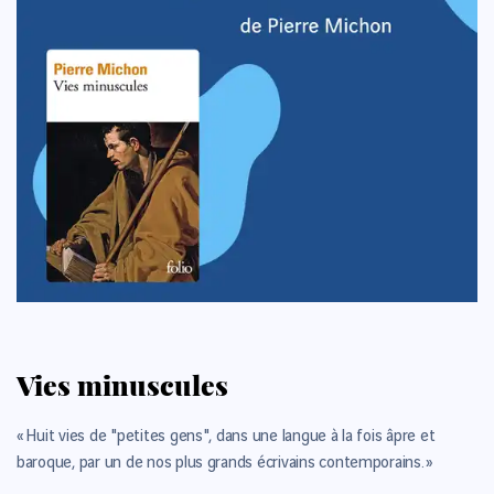
Vies minuscules
« Huit vies de "petites gens", dans une langue à la fois âpre et
baroque, par un de nos plus grands écrivains contemporains. »