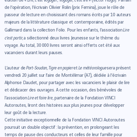
édition de «
» (Victor Hugo). Parrain
de l’opération, l’écrivain Olivier Rolin (prix Femina), joue le rôle de
passeur de lecture en choisissant des romans écrits par 10 auteurs
majeurs de la littérature classique et contemporaine, édités par
Lire
Gallimard dans la collection Folio. Pour les enfants, l’association
c’est partir,
a sélectionné deux livres Jeunesse sur le thème du
voyage. Au total, 30 000 livres seront ainsi offerts cet été aux
vacanciers durant leurs pauses.
Port-Soudan
Tigre en papier
Le météorologue
L’auteur de
,
et
sera présent
vendredi 20 juillet sur l’aire de Montélimar (A7), dédiée à l’écrivain
Alphonse Daudet, pour partager avec les vacanciers le plaisir de lire
et dédicacer des ouvrages. A cette occasion, des bénévoles de
Lire et faire lire
l’association
, partenaire de la Fondation VINCI
Autoroutes, liront des histoires aux plus jeunes pour développer
leur goût de la lecture.
Cette initiative exceptionnelle de la Fondation VINCI Autoroutes
poursuit un double objectif : la prévention, en prolongeant les
temps de pause des conducteurs et celles de leur famille pour