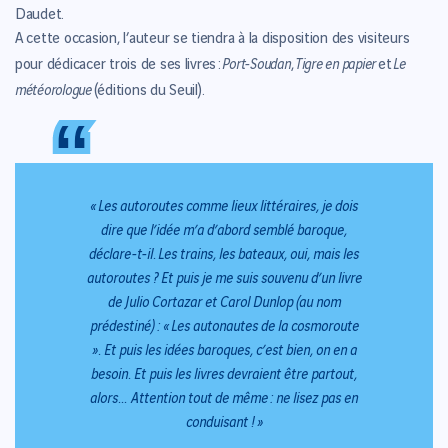
Daudet.
A cette occasion, l’auteur se tiendra à la disposition des visiteurs
Port-Soudan
Tigre en papier
Le
pour dédicacer trois de ses livres :
,
et
météorologue
(éditions du Seuil).
“
“
« Les autoroutes comme lieux littéraires, je dois
dire que l’idée m’a d’abord semblé baroque
,
déclare-t-il.
Les trains, les bateaux, oui, mais les
autoroutes ? Et puis je me suis souvenu d’un livre
de Julio Cortazar et Carol Dunlop (au nom
prédestiné) : « Les autonautes de la cosmoroute
». Et puis les idées baroques, c’est bien, on en a
besoin. Et puis les livres devraient être partout,
alors...
Attention tout de même : ne lisez pas en
conduisant ! »