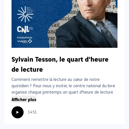
Sylvain Tesson, le quart d'heure
de lecture
Comment remettre la lecture au cœur de notre
quotidien ? Pour nous y inciter, le centre national du livre
organise chaque printemps un quart d’heure de lecture
Afficher plus
national… et la Fondation VINCI Autoroutes, engagée
pour partager le plaisir de lire, participe à cette opération.
A cette occasion, elle vous propose de prendre le temps
14:51
d’écouter Sylvain Tesson vous lire des extraits de son
livre « Avec les fées » publié aux éditions des Equateurs.