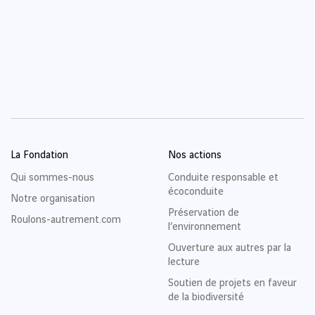
Un podcast de la Fondation VINCI Autoroutes, avec la
participation de Yoko Trigalot, produit par Damien
Talavera.
La Fondation
Nos actions
Qui sommes-nous
Conduite responsable et
écoconduite
Notre organisation
Préservation de
Roulons-autrement.com
l’environnement
Ouverture aux autres par la
lecture
Soutien de projets en faveur
de la biodiversité