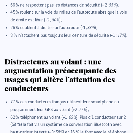
55 %
66 %
ne respectent pas les distances de sécurité (- 2 ;
) ;
45 %
roulent sur la voie du milieu de l’autoroute alors que la voie
50 %
de droite est libre (+2 ;
) ;
33 %
26 %
doublent à droite sur l’autoroute (-1 ;
) ;
17 %
8 %
n’attachent pas toujours leur ceinture de sécurité (-1 ;
).
Distracteurs au volant : une
augmentation préoccupante des
usages qui altère l’attention des
conducteurs
77 %
des conducteurs français utilisent leur smartphone ou
77 %
programment leur GPS au volant (+2 ;
) ;
65 %
62 %
téléphonent au volant (+1 ;
). Plus d’1 conducteur sur 2
(58 %) le fait via un système de conversation Bluetooth avec
58 %
haut-parleur intégré (+3 ;
) et 16 % le font avec le téléphone