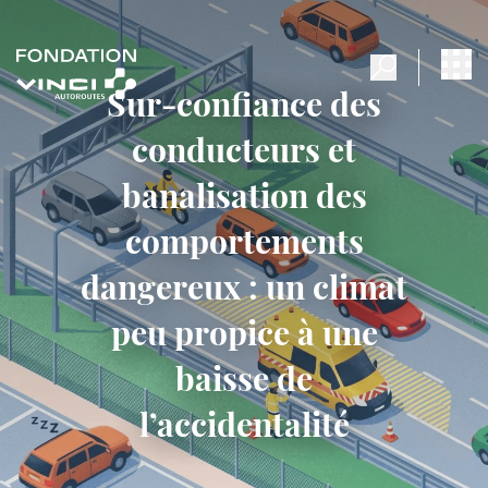
Sur-confiance des
conducteurs et
banalisation des
comportements
dangereux : un climat
peu propice à une
baisse de
l’accidentalité