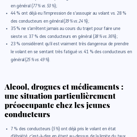
77 % vs. 53 %
en général (
) ;
44 %
ont déjà eu l’impression de s’assoupir au volant vs. 28 %
39 % vs. 24 %
des conducteurs en général (
) ;
35 %
ne s’arrêtent jamais au cours du trajet pour faire une
vs.
38 % vs. 36%
sieste
37 % des conducteurs en général (
) ;
23 %
considèrent qu’il est vraiment très dangereux de prendre
vs.
le volant en se sentant très fatigué
41 %
des conducteurs en
25 % vs. 49 %
général (
).
Alcool, drogues et médicaments :
une situation particulièrement
préoccupante chez les jeunes
conducteurs
5 %
7 %
des conducteurs (
) ont déjà pris le volant en état
d’ébriété, c’est-à-dire en étant au-dessus de la limite du taux