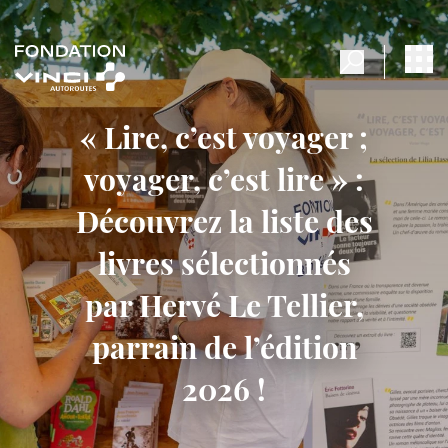
« Lire, c’est voyager ;
voyager, c’est lire » :
Découvrez la liste des
livres sélectionnés
par Hervé Le Tellier,
parrain de l’édition
2026 !