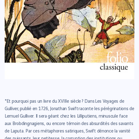
"Et pourquoi pas un livre du XVIIIe siècle ? Dans Les Voyages de
Gulliver, publié en 1726, Jonathan Swift raconte les pérégrinations de
Lemuel Gulliver. Il sera géant chez les Lilliputiens, minuscule face
aux Brobdingnagiens, ou encore témoin des absurdités des savants
de Laputa. Par ces métaphores satiriques, Swift dénonce la vanité
des puissants, leur petitesse, la corruption des institutions ou