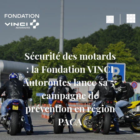
Sécurité des motards
: la Fondation VINCI
Autoroutes lance sa 5ᵉ
campagne de
prévention en région
PACA