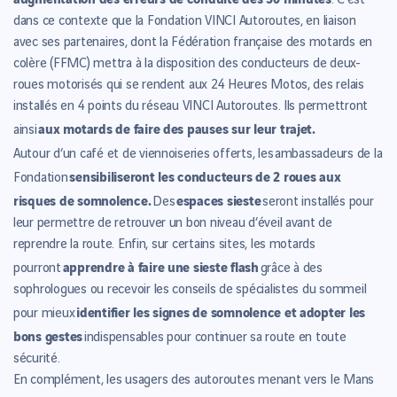
. C’est
dans ce contexte que l
a Fondation VINCI Autoroutes, en liaison
avec ses partenaires, dont la Fédération française des motards en
colère (FFMC) mettra à la disposition des conducteurs de deux-
roues motorisés qui se rendent aux 24 Heures Motos, des relais
installés en 4 points du réseau VINCI Autoroutes. Ils permettront
aux motards de faire des pauses sur leur trajet.
ainsi
Autour d’un café et de viennoiseries offerts, l
es
ambassadeurs de la
sensibiliseront les conducteurs de 2 roues aux
Fondation
risques de somnolence.
espaces sieste
Des
seront installés pour
leur permettre de retrouver un bon niveau d’éveil avant de
reprendre la route. Enfin, sur certains sites, les motards
apprendre à faire une sieste flash
pourront
grâce à des
sophrologues ou recevoir les conseils de spécialistes du sommeil
identifier les signes de somnolence et adopter les
pour mieux
bons gestes
indispensables pour continuer sa route en toute
sécurité.
En complément, les usagers des autoroutes menant vers le Mans