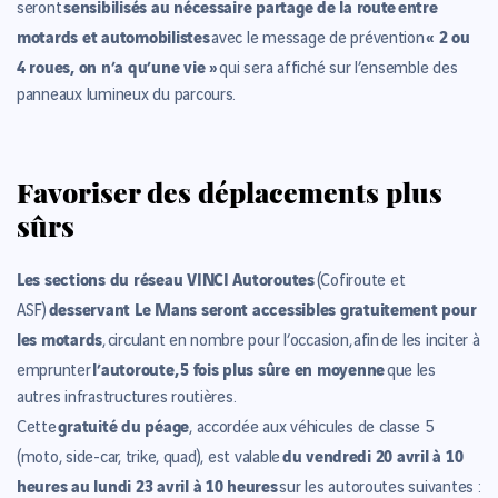
sensibilisés au nécessaire partage de la route
entre
seront
motards et automobilistes
« 2 ou
avec le message de prévention
4 roues, on n’a qu’une vie »
qui sera affiché sur l’ensemble des
panneaux lumineux du parcours.
Favoriser des déplacements plus
sûrs
L
es sections du réseau VINCI Autoroutes
(Cofiroute et
desservant Le Mans seront accessibles gratuitement pour
ASF)
les motards
,
circulant en nombre pour l’occasion,
afin
de les inciter à
l’autoroute,
5 fois plus sûre en moyenne
emprunter
que les
autres infrastructures routières.
gratuité du péage
Cette
, accordée aux véhicules de classe 5
du vendredi 20 avril à 10
(moto, side-car, trike, quad), est valable
heures au lundi 23 avril à 10 heures
sur les autoroutes suivantes :