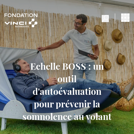
Echelle BOSS : un
outil
d'autoévaluation
pour prévenir la
somnolence au volant